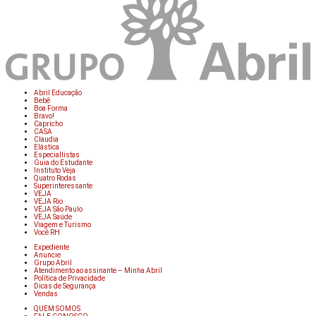
Abril Educação
Bebê
Boa Forma
Bravo!
Capricho
CASA
Claudia
Elástica
Especiallistas
Guia do Estudante
Instituto Veja
Quatro Rodas
Superinteressante
VEJA
VEJA Rio
VEJA São Paulo
VEJA Saúde
Viagem e Turismo
Você RH
Expediente
Anuncie
Grupo Abril
Atendimento ao assinante – Minha Abril
Política de Privacidade
Dicas de Segurança
Vendas
QUEM SOMOS