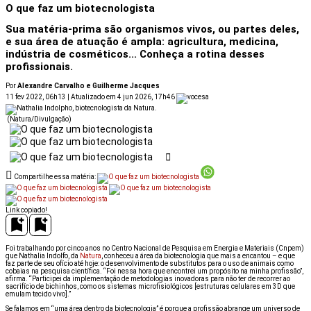
O que faz um biotecnologista
Sua matéria-prima são organismos vivos, ou partes deles,
e sua área de atuação é ampla: agricultura, medicina,
indústria de cosméticos... Conheça a rotina desses
profissionais.
Por
Alexandre Carvalho e Guilherme Jacques
11 fev 2022, 06h13 | Atualizado em 4 jun 2026, 17h46
(Natura/Divulgação)
Compartilhe essa matéria:
Link copiado!
Foi trabalhando por cinco anos no Centro Nacional de Pesquisa em Energia e Materiais (Cnpem)
que Nathalia Indolfo, da
Natura
, conheceu a área da biotecnologia que mais a encantou – e que
faz parte de seu ofício até hoje: o desenvolvimento de substitutos para o uso de animais como
cobaias na pesquisa científica. “Foi nessa hora que encontrei um propósito na minha profissão”,
afirma. “Participei da implementação de metodologias inovadoras para não ter de recorrer ao
sacrifício de bichinhos, como os sistemas microfisiológicos [estruturas celulares em 3D que
emulam tecido vivo].”
Se falamos em “uma área dentro da biotecnologia” é porque a profissão abrange um universo de