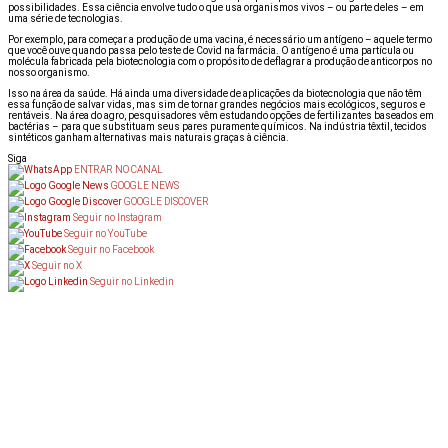
possibilidades. Essa ciência envolve tudo o que usa organismos vivos – ou parte deles – em
uma série de tecnologias.
Por exemplo, para começar a produção de uma vacina, é necessário um antígeno – aquele termo
que você ouve quando passa pelo teste de Covid na farmácia. O antígeno é uma partícula ou
molécula fabricada pela biotecnologia com o propósito de deflagrar a produção de anticorpos no
nosso organismo.
Isso na área da saúde. Há ainda uma diversidade de aplicações da biotecnologia que não têm
essa função de salvar vidas, mas sim de tornar grandes negócios mais ecológicos, seguros e
rentáveis. Na área do agro, pesquisadores vêm estudando opções de fertilizantes baseados em
bactérias – para que substituam seus pares puramente químicos. Na indústria têxtil, tecidos
sintéticos ganham alternativas mais naturais graças à ciência.
Siga
ENTRAR NO CANAL
GOOGLE NEWS
GOOGLE DISCOVER
Seguir no Instagram
Seguir no YouTube
Seguir no Facebook
Seguir no X
Seguir no Linkedin