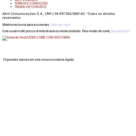
FALE CONOSCO
TERMOS E CONDIÇÕES
TRABALHE CONOSCO
Abril Comunicações S.A., CNPJ 44.597.052/0001-62 - Todos os direitos
reservados.
Matéria exclusiva para assinantes.
Faça seu login
Este usuário não possui direito de acesso neste conteúdo. Para mudar de conta,
faça seu login
ACESSO LIVRE COM VIVO FIBRA
10 grandes marcas em uma única assinatura digital