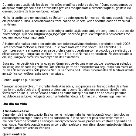
Durante a graduação, ela fez duas iniciações científicas e dois estágios. “Como nosso campo de
atuação é muito grande, essas atividades práticas me ajudaram a perceber o que eu gostava e o
que não gostava de fazer em biotecnologia.”
Nathalia partiu para um mestrado na Unicamp assim que se formou, e ainda uma especialização
em pesquisa clínica. Após cinco anos trabalhando no Cnpem, veio a oportunidade de trabalhar
na Natura.
“O que me abriu portas na empresa foi minha participação constante em congressos e cursos de
biotecnologia. Quando surgiu a vaga, logo fiquei sabendo, porque a frequência nos eventos me
deu um networking importante.”
A Natura não realiza testes em animais para o desenvolvimento de seus produtos desde 2006.
Para encontrar métodos alternativos – que no caso da empresa são células e tecidos 3D
bioimpressos –, a empresa precisa de profissionais que atuem com protocolos de avaliação de
eficácia e de segurança das matérias-primas. Foi aí que Nathalia se encaixou. Ela é especialista
em segurança de produtos na companhia de cosméticos.
Essa mulher de ciência avalia todas as fórmulas que vão para o mercado, e isso requer estudos
toxicológicos de cada ingrediente. Também faz parte do time que testa a segurança das matérias-
primas desenvolvidas pela própria Natura. São cerca de 40 itens provenientes da biodiversidade
amazônica, como óleos, extratos e manteigas.
Continua após a publicidade
“Se a gente desenvolve um ingrediente da Amazônia, isso precisa ser testado antes de entrar
nas formulações”, ela diz. Graças a profissionais como Nathalia, esses testes não são mais
feitos com animais. Sendo fiel aos sonhos da estudante que era antes de se decidir por uma
faculdade, essa biotecnologista continua trabalhando para tornar o mundo um lugar melhor.
Um dia na vida
Atividades-chave
Dependem da área de atuação. Basicamente incluem trabalhar em laboratório com tecnologias
que incorporam organismos vivos ou parte deles. E isso pode ser para desenvolvimento e
melhoramento de produtos e serviços; incorporação de novos processos; controle e garantia de
qualidade. Fora do laboratório, prestar consultoria, elaborar e analisar documentação científica e
patentes, atuar em vendas técnicas.
Quem contrata