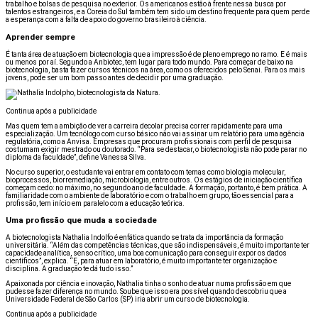
trabalho e bolsas de pesquisa no exterior. Os americanos estão à frente nessa busca por
talentos estrangeiros, e a Coreia do Sul também tem sido um destino frequente para quem perde
a esperança com a falta de apoio do governo brasileiro à ciência.
Aprender sempre
É tanta área de atuação em biotecnologia que a impressão é de pleno emprego no ramo. E é mais
ou menos por aí. Segundo a Anbiotec, tem lugar para todo mundo. Para começar de baixo na
biotecnologia, basta fazer cursos técnicos na área, como os oferecidos pelo Senai. Para os mais
jovens, pode ser um bom passo antes de decidir por uma graduação.
Continua após a publicidade
Mas quem tem a ambição de ver a carreira decolar precisa correr rapidamente para uma
especialização. Um tecnólogo com curso básico não vai assinar um relatório para uma agência
regulatória, como a Anvisa. Empresas que procuram profissionais com perfil de pesquisa
costumam exigir mestrado ou doutorado. “Para se destacar, o biotecnologista não pode parar no
diploma da faculdade”, define Vanessa Silva.
No curso superior, o estudante vai entrar em contato com temas como biologia molecular,
bioprocessos, biorremediação, microbiologia, entre outros. Os estágios de iniciação científica
começam cedo: no máximo, no segundo ano de faculdade. A formação, portanto, é bem prática. A
familiaridade com o ambiente de laboratório e com o trabalho em grupo, tão essencial para a
profissão, tem início em paralelo com a educação teórica.
Uma profissão que muda a sociedade
A biotecnologista Nathalia Indolfo é enfática quando se trata da importância da formação
universitária. “Além das competências técnicas, que são indispensáveis, é muito importante ter
capacidade analítica, senso crítico, uma boa comunicação para conseguir expor os dados
científicos”, explica. “E, para atuar em laboratório, é muito importante ter organização e
disciplina. A graduação te dá tudo isso.”
Apaixonada por ciência e inovação, Nathalia tinha o sonho de atuar numa profissão em que
pudesse fazer diferença no mundo. Soube que isso era possível quando descobriu que a
Universidade Federal de São Carlos (SP) iria abrir um curso de biotecnologia.
Continua após a publicidade