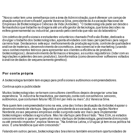
“Nosso setor tem uma semelhança com a área de Administração, que é oferecer um campo de
atuação amplo e diversificado”, aponta Vanessa Silva, presidente da Associação Nacional de
Empresas de Biotecnologia e Ciências da Vida (Anbiotec). “O biotecnologista pode ser desde o
farmacêutico que trabalha na drogaria até um alto gestor de tecnologia, que toma decisões na
esfera governamental ou industrial, passando pelo cientista que não sai do laboratório.”
Um coletivo de profissionais e estudantes voluntários chamado Profissão Biotec, dedicado a
divulgar o trabalho dos biotecnologistas, aponta atividades com boas perspectivas para seguir
carreira hoje. Destacamos sete aqui: melhoramento da produção agrícola; controle de qualidade e
análise de materiais; desenvolvimento de cosméticos; área comercial e de marketing (usando
seus conhecimentos teóricos para apresentar aos clientes a eficiência de produtos
biotecnológicos); desenvolvimento de fármacos e terapias; assuntos regulatórios (lidar com as
legislações e patentes desses produtos); bioinformática (como desenvolver softwares voltados
à análise de dados de sequenciamento genético).
Por conta própria
A biotecnologia também tem espaço para profissionais autônomos e empreendedores.
Continua após a publicidade
Muitos biotecnologistas se tornam consultores científicos depois de angariar uma boa
experiência. “A indústria farmacêutica, por exemplo, conta com conselheiros seniores,
autônomos, que costumam faturar R$ 20 mil por mês ou mais”, diz Vanessa Silva.
Para quem tem o empreendedorismo na veia, uma das linhas de atuação da Anbiotec é apoiar o
desenvolvimento de startups. Segundo a presidente da associação, nas regiões Norte e
Nordeste, essas pequenas empresas estão surgindo cada vez mais para implementar
biotecnologias voltadas à agricultura. Mas há startups pelo Brasil todo. “Nos EUA, os estados
concorrem entre si para ver quem atrai mais startups de biotecnologia, geralmente diminuindo
ou até zerando impostos”, explica Vanessa. “Na América Latina, o Uruguai já tem essa política há
anos. É uma tendência que vem crescendo.”
Falando em outros países, biotecnologistas brasileiros também encontram oportunidades de