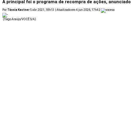
A principal foi o programa de recompra de ações, anunciado
Por
Tássia Kastner
5 abr 2021, 18h13 | Atualizado em 4 jun 2026, 17h42
(Tiago Araujo/VOCÊ S/A)