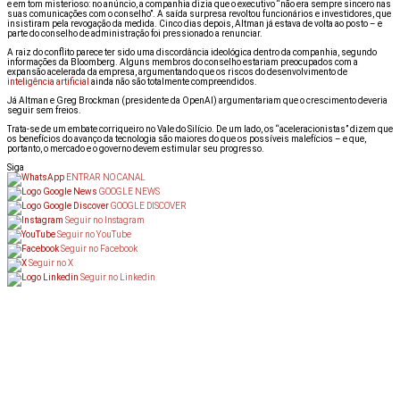
e em tom misterioso: no anúncio, a companhia dizia que o executivo “não era sempre sincero nas
suas comunicações com o conselho”. A saída surpresa revoltou funcionários e investidores, que
insistiram pela revogação da medida. Cinco dias depois, Altman já estava de volta ao posto – e
parte do conselho de administração foi pressionado a renunciar.
A raiz do conflito parece ter sido uma discordância ideológica dentro da companhia, segundo
informações da Bloomberg. Alguns membros do conselho estariam preocupados com a
expansão acelerada da empresa, argumentando que os riscos do desenvolvimento de
inteligência artificial
ainda não são totalmente compreendidos.
Já Altman e Greg Brockman (presidente da OpenAI) argumentariam que o crescimento deveria
seguir sem freios.
Trata-se de um embate corriqueiro no Vale do Silício. De um lado, os “aceleracionistas” dizem que
os benefícios do avanço da tecnologia são maiores do que os possíveis malefícios – e que,
portanto, o mercado e o governo devem estimular seu progresso.
Siga
ENTRAR NO CANAL
GOOGLE NEWS
GOOGLE DISCOVER
Seguir no Instagram
Seguir no YouTube
Seguir no Facebook
Seguir no X
Seguir no Linkedin