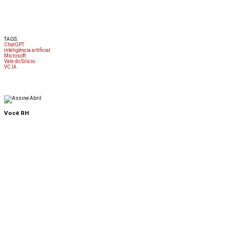
TAGS:
ChatGPT
Inteligência artificial
Microsoft
Vale do Silicio
VC IA
Você RH