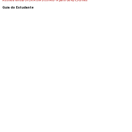
Assine a revista OFERTA DIA DOS PAIS -
A partir de R$ 9,90/mês
Guia do Estudante