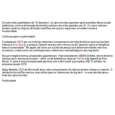
Do outro lado, apelidados de “AI doomers”, os pessimistas apontam para questões éticas ainda
polêmicas, como a atribuição de direitos autorais em artes geradas por IA. Os mais radicais
pintam cenários dignos de ficção científica, em que as máquinas se voltam contra a
humanidade.
Continua após a publicidade
Fundada em 2015 por um time de cientistas e empresários do Vale do Silício (que incluía Sam
Altman e
Elon Musk
), a própria OpenAI nasceu com o discurso de “garantir que a IA beneficie
toda a humanidade”. No papel, ela seria um núcleo de pesquisa e desenvolvimento sem fins
lucrativos, criado como um contrapeso aos interesses mercadológicos das big techs.
Só que o negócio tomou proporções gigantescas. Hoje avaliada em US$ 86 bilhões, ela é a terceira
startup mais valiosa do mundo – atrás só da ByteDance, dona do
TikTok
, e da SpaceX de Elon
Musk. O valor é impulsionado pela parceria com a Microsoft, que injetou US$ 13 bilhões na
empresa desde 2019.
Satya Nadella, CEO da Microsoft, teria sido o orquestrador do retorno de Sam Altman à OpenAI. O
desfecho do conflito marcou uma vitória para os interesses da big tech – e uma derrota para o
time dos pessimistas.
Publicidade