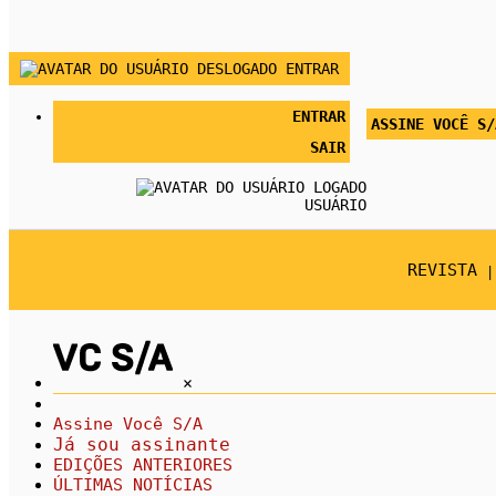
ENTRAR
ENTRAR
ASSINE VOCÊ S/
SAIR
USUÁRIO
REVISTA
×
Assine Você S/A
Já sou assinante
EDIÇÕES ANTERIORES
ÚLTIMAS NOTÍCIAS