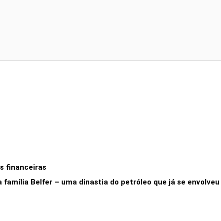
gou o 8.8! Revista Impressa por R$ 9,90/mês e ganhe descontos e cash
s financeiras
a família Belfer – uma dinastia do petróleo que já se envolve