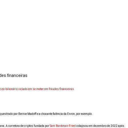
uestrado por Bernie Madoff e a chocante falência da Enron, por exemplo.
ana. A corretora de criptos fundada por
Sam Bankman-Fried
colapsou em dezembro de 2022 após