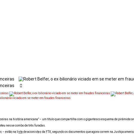
ceiras na história americana” – um título que compartilha com o gigantesco esquema de pirâmide orq
 meteu nesse combo de três furadas.
s – estão na lista de acionistas da FTX, segundo os documentos que agora correm na Justiça americ