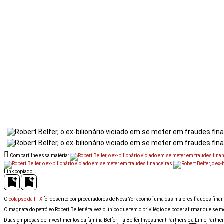
Compartilhe essa matéria:
Link copiado!
O
colapso da FTX
foi descrito por procuradores de Nova York como “uma das maiores fraudes finan
O magnata do petróleo Robert Belfer é talvez o único que tem o privilégio de poder afirmar que se
Duas empresas de investimentos da família Belfer – a Belfer Investment Partners e a Lime Partner