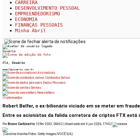
CARREIRA
DESENVOLVIMENTO PESSOAL
EMPREENDEDORISMO
ECONOMIA
FINANÇAS PESSOAIS
Minha Abril
Usuário
Olá,
Usuário
email@usuario.com.br
Assinaturas
Conteúdos Salvos
Dados Pessoais
Senhas
Newsletters
Criptomoedas
sta Impressa por R$ 9,90/mês e ganhe descontos e cashback.
Che
Robert Belfer, o ex-bilionário viciado em se meter em fraude
Entre os acionistas da falida corretora de criptos FTX está 
Por
Bruno Carbinatto
10 fev 2023, 06h52 | Atualizado em 4 jun 2026, 17h52
(Caroline Aranha/Fotos: Getty Images/VOCÊ S/A)