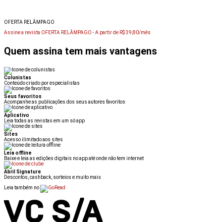
OFERTA RELÂMPAGO
Assine a revista OFERTA RELÂMPAGO -
A partir de R$ 39,80/mês
Quem assina tem mais vantagens
Colunistas
Conteúdo criado por especialistas
Seus favoritos
Acompanhe as publicações dos seus autores favoritos
Aplicativo
Leia todas as revistas em um só app
Sites
Acesso ilimitado aos sites
Leia offline
Baixe e leia as edições digitais no app até onde não tem internet
Abril Signature
Descontos, cashback, sorteios e muito mais
Leia também no