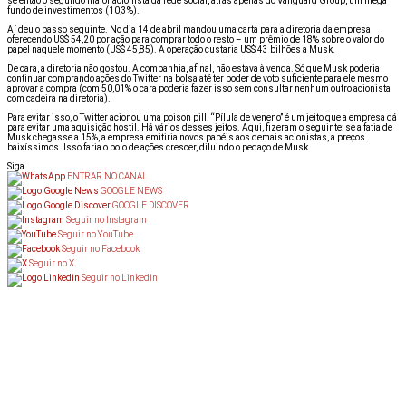
se então o segundo maior acionista da rede social, atrás apenas do Vanguard Group, um mega
fundo de investimentos (10,3%).
Aí deu o passo seguinte. No dia 14 de abril mandou uma carta para a diretoria da empresa
oferecendo
US$ 54,20 por ação para comprar todo o resto – um prêmio de 18% sobre o valor do
papel naquele momento (US$ 45,85). A operação custaria US$ 43 bilhões a Musk.
De cara, a diretoria não gostou. A companhia, afinal, não estava à venda. Só que Musk poderia
continuar comprando ações do Twitter na bolsa até ter poder de voto suficiente para ele mesmo
aprovar a compra (com 50,01% o cara poderia fazer isso sem consultar nenhum outro acionista
com cadeira na diretoria).
Para evitar isso, o Twitter acionou uma poison pill. “Pílula de veneno” é um jeito que a empresa dá
para evitar uma aquisição hostil. Há vários desses jeitos. Aqui, fizeram o seguinte: se a fatia de
Musk chegasse a 15%, a empresa emitiria novos papéis aos demais acionistas, a preços
baixíssimos. Isso faria o bolo de ações crescer, diluindo o pedaço de Musk.
Siga
ENTRAR NO CANAL
GOOGLE NEWS
GOOGLE DISCOVER
Seguir no Instagram
Seguir no YouTube
Seguir no Facebook
Seguir no X
Seguir no Linkedin