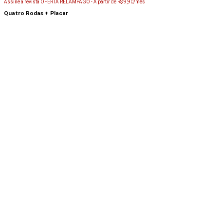
Assine a revista OFERTA RELÂMPAGO -
A partir de R$ 9,90/mês
Quatro Rodas + Placar