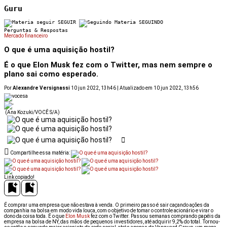
Guru
SEGUIR
SEGUINDO
Perguntas & Respostas
Mercado financeiro
O que é uma aquisição hostil?
É o que Elon Musk fez com o Twitter, mas nem sempre o
plano sai como esperado.
Por
Alexandre Versignassi
10 jun 2022, 13h46 | Atualizado em 10 jun 2022, 13h56
(Ana Kozuki/VOCÊ S/A)
Compartilhe essa matéria:
Link copiado!
É comprar uma empresa que não estava à venda. O primeiro passo é sair caçando ações da
companhia na bolsa em modo vida louca, com o objetivo de tomar o controle acionário e virar o
dono da coisa toda. É o que
Elon Musk
fez com o Twitter. Passou semanas comprando papéis da
empresa na bolsa de NY, das mãos de pequenos investidores, até adquirir 9,2% do total. Tornou-