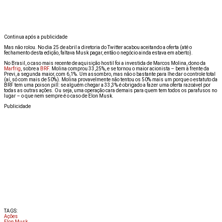
Continua após a publicidade
Mas não rolou. No dia 25 de abril a diretoria do Twitter acabou aceitando a oferta (até o
fechamento desta edição, faltava Musk pagar, então o negócio ainda estava em aberto).
No Brasil, o caso mais recente de aquisição hostil foi a investida de Marcos Molina, dono da
Marfrig
, sobre a
BRF
. Molina comprou 33,25%, e se tornou o maior acionista – bem à frente da
Previ, a segunda maior, com 6,1%. Um assombro, mas não o bastante para lhe dar o controle total
(aí, só com mais de 50%). Molina provavelmente não tentou os 50% mais um porque o estatuto da
BRF tem uma poison pill: se alguém chegar a 33,3% é obrigado a fazer uma oferta razoável por
todas as outras ações. Ou seja, uma operação cara demais para quem tem todos os parafusos no
lugar – o que nem sempre é o caso de Elon Musk.
Publicidade
TAGS:
Ações
Elon Musk