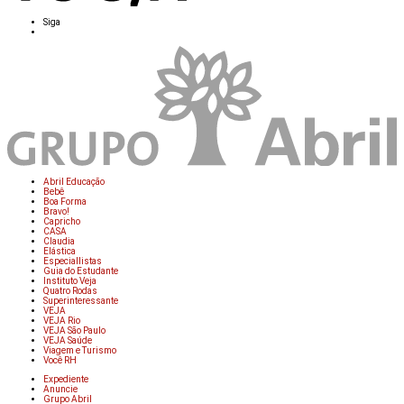
Siga
Abril Educação
Bebê
Boa Forma
Bravo!
Capricho
CASA
Claudia
Elástica
Especiallistas
Guia do Estudante
Instituto Veja
Quatro Rodas
Superinteressante
VEJA
VEJA Rio
VEJA São Paulo
VEJA Saúde
Viagem e Turismo
Você RH
Expediente
Anuncie
Grupo Abril