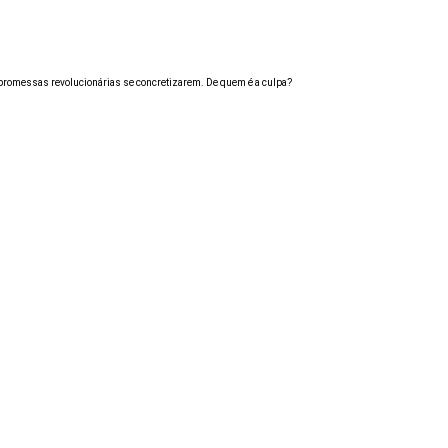
as promessas revolucionárias se concretizarem. De quem é a culpa?