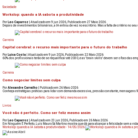
Sociedade
Workslop: quando a IA sabota a produtividade
Por
Leo Caparroz
| Atualizado em 9 jun 2026, Publicado em 27 Maio 2026
Depois de investimentos bilionários, a IA entrou de vez no escritório. Mas a falta de critério no
Carreira
Capital cerebral: o recurso mais importante para o futuro do trabalho
Por
Luisa Costa
| Atualizado em 9 jun 2026, Publicado em 22 Maio 2026
60% dos profissionais terão de se requalificar até 2030, e as 'brain skills' devem ser o foco das 
Carreira
Como negociar limites sem culpa
Por
Alexandre Carvalho
| Publicado em 26 Maio 2026
Conheça estratégias práticas para lidar com demanda excessiva, pressão constante, mensagens fo
Livros
Você não é perfeito. Como ser feliz mesmo assim
Por
Leo Caparroz
| Atualizado em 23 jun 2026, Publicado em 26 Maio 2026
Em Ninguém É Perfeito, Luís Mauro Sá Martino mostra que dá para alcançar a felicidade sem a vida 
Workslop: quando a IA sabota a produtividade - 14/05/2026