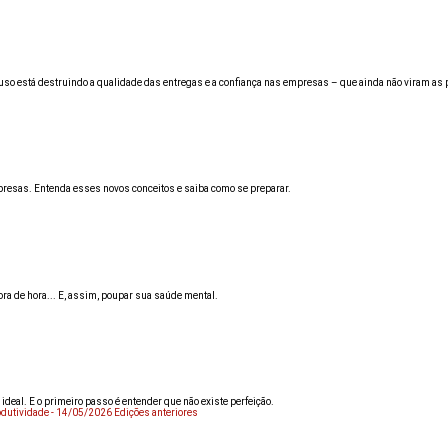
 seu uso está destruindo a qualidade das entregas e a confiança nas empresas – que ainda não viram 
empresas. Entenda esses novos conceitos e saiba como se preparar.
ra de hora... E, assim, poupar sua saúde mental.
ideal. E o primeiro passo é entender que não existe perfeição.
Edições anteriores