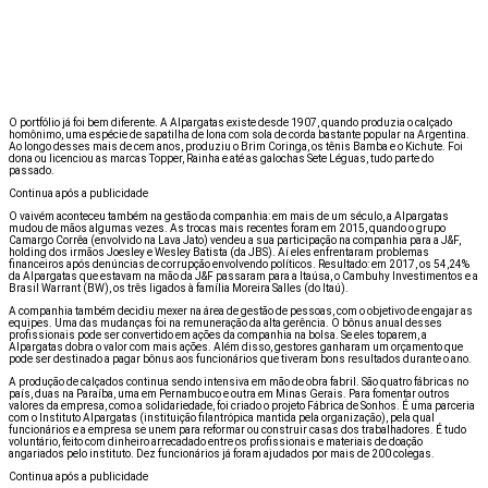
O portfólio já foi bem diferente. A Alpargatas existe desde 1907, quando produzia o calçado
homônimo, uma espécie de sapatilha de lona com sola de corda bastante popular na Argentina.
Ao longo desses mais de cem anos, produziu o Brim Coringa, os tênis Bamba e o Kichute. Foi
dona ou licenciou as marcas Topper, Rainha e até as galochas Sete Léguas, tudo parte do
passado.
Continua após a publicidade
O vaivém aconteceu também na gestão da companhia: em mais de um século, a Alpargatas
mudou de mãos algumas vezes. As trocas mais recentes foram em 2015, quando o grupo
Camargo Corrêa (envolvido na Lava Jato) vendeu a sua participação na companhia para a J&F,
holding dos irmãos Joesley e Wesley Batista (da JBS). Aí eles enfrentaram problemas
financeiros após denúncias de corrupção envolvendo políticos. Resultado: em 2017, os 54,24%
da Alpargatas que estavam na mão da J&F passaram para a Itaúsa, o Cambuhy Investimentos e a
Brasil Warrant (BW), os três ligados à família Moreira Salles (do Itaú).
A companhia também decidiu mexer na área de gestão de pessoas, com o objetivo de engajar as
equipes. Uma das mudanças foi na remuneração da alta gerência. O bônus anual desses
profissionais pode ser convertido em ações da companhia na bolsa. Se eles toparem, a
Alpargatas dobra o valor com mais ações. Além disso, gestores ganharam um orçamento que
pode ser destinado a pagar bônus aos funcionários que tiveram bons resultados durante o ano.
A produção de calçados continua sendo intensiva em mão de obra fabril. São quatro fábricas no
país, duas na Paraíba, uma em Pernambuco e outra em Minas Gerais. Para fomentar outros
valores da empresa, como a solidariedade, foi criado o projeto Fábrica de Sonhos. É uma parceria
com o Instituto Alpargatas (instituição filantrópica mantida pela organização), pela qual
funcionários e a empresa se unem para reformar ou construir casas dos trabalhadores. É tudo
voluntário, feito com dinheiro arrecadado entre os profissionais e materiais de doação
angariados pelo instituto. Dez funcionários já foram ajudados por mais de 200 colegas.
Continua após a publicidade