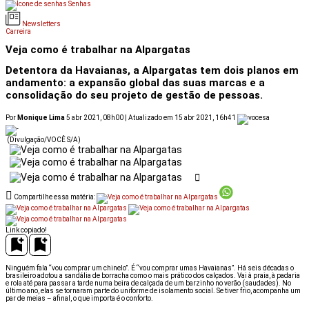
Senhas
Newsletters
Carreira
Veja como é trabalhar na Alpargatas
Detentora da Havaianas, a Alpargatas tem dois planos em
andamento: a expansão global das suas marcas e a
consolidação do seu projeto de gestão de pessoas.
Por
Monique Lima
5 abr 2021, 08h00 | Atualizado em 15 abr 2021, 16h41
(Divulgação/VOCÊ S/A)
Compartilhe essa matéria:
Link copiado!
Ninguém fala “vou comprar um chinelo”. É “vou comprar umas Havaianas”. Há seis décadas o
brasileiro adotou a sandália de borracha como o mais prático dos calçados. Vai à praia, à padaria
e rola até para passar a tarde numa beira de calçada de um barzinho no verão (saudades). No
último ano, elas se tornaram parte do uniforme de isolamento social. Se tiver frio, acompanha um
par de meias – afinal, o que importa é o conforto.