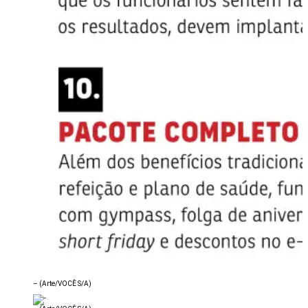
–
(Arte/VOCÊ S/A)