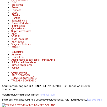
Bebê
Boa Forma
Bravo!
Capricho
CASA
Claudia
Elástica
Especiallistas
Guia do Estudante
Instituto Veja
Quatro Rodas
Superinteressante
VEJA
VEJA Rio
VEJA São Paulo
VEJA Saúde
Viagem e Turismo
Você RH
Expediente
Anuncie
Grupo Abril
Atendimento ao assinante – Minha Abril
Política de Privacidade
Dicas de Segurança
Vendas
QUEM SOMOS
FALE CONOSCO
TERMOS E CONDIÇÕES
TRABALHE CONOSCO
Abril Comunicações S.A., CNPJ 44.597.052/0001-62 - Todos os direitos
reservados.
Matéria exclusiva para assinantes.
Faça seu login
Este usuário não possui direito de acesso neste conteúdo. Para mudar de conta,
faça seu login
ACESSO LIVRE COM VIVO FIBRA