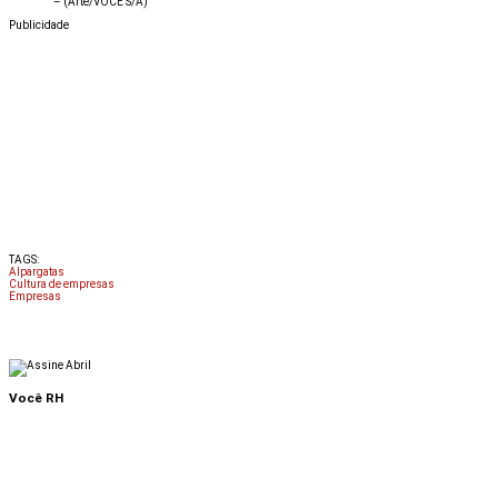
–
(Arte/VOCÊ S/A)
Publicidade
TAGS:
Alpargatas
Cultura de empresas
Empresas
Você RH