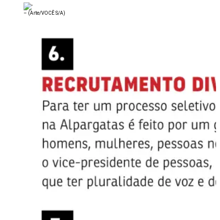
–
(Arte/VOCÊ S/A)