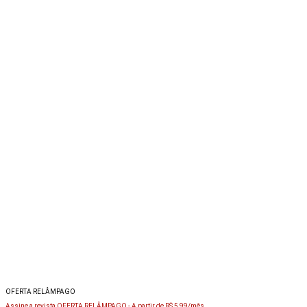
OFERTA RELÂMPAGO
Assine a revista OFERTA RELÂMPAGO -
A partir de R$ 5,99/mês