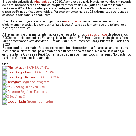
E isso foi a salvação da
Alpargatas
em 2020. A empresa dona da Havaianas vendeu um recorde
de 79 milhões de pares de chinelos no quarto trimestre de 2020, alta de 3% ante o mesmo
período de 2019. Mas não deu para fazer milagre. No ano, foram 234 milhões de pares, uma
queda de 5% nas unidades vendidas. Perto do tombo de mais de 25% do mercado de roupas e
calçados, a companhia se saiu bem.
Como todo mundo, ela precisou migrar para o
e-commerce
para amenizar o impacto do
distanciamento social. Mas, enquanto fazia isso, a Alpargatas também decidiu reforçar sua
presença no exterior.
A Havaianas já é uma marca internacional, tem escritório nos
Estados Unidos
desde os anos
2000 e hoje está presente na Espanha, Itália, Inglaterra, EUA, Hong Kong e mais cinco países.
28% da receita dela vem do exterior – foram R$ 879,9 milhões dos R$ 3,4 bilhões faturados em
2020.
E a companhia quer mais. Para acelerar o crescimento no exterior, a Alpargatas anunciou uma
presidência internacional para a marca em outubro do ano passado. Além da Havaianas, a
empresa tem a Osklen e a Dupé (outra marca de chinelos, mais popular na região Nordeste), com
participação menor no faturamento.
Siga
ENTRAR NO CANAL
GOOGLE NEWS
GOOGLE DISCOVER
Seguir no Instagram
Seguir no YouTube
Seguir no Facebook
Seguir no X
Seguir no Linkedin