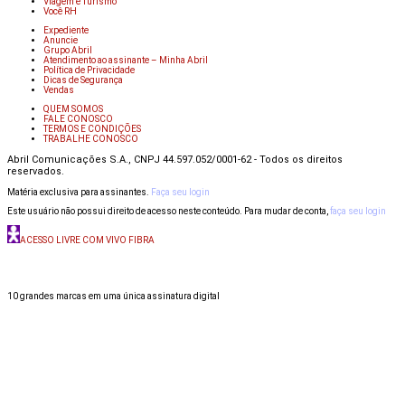
Viagem e Turismo
Você RH
Expediente
Anuncie
Grupo Abril
Atendimento ao assinante – Minha Abril
Política de Privacidade
Dicas de Segurança
Vendas
QUEM SOMOS
FALE CONOSCO
TERMOS E CONDIÇÕES
TRABALHE CONOSCO
Abril Comunicações S.A., CNPJ 44.597.052/0001-62 - Todos os direitos
reservados.
Matéria exclusiva para assinantes.
Faça seu login
Este usuário não possui direito de acesso neste conteúdo. Para mudar de conta,
faça seu login
ACESSO LIVRE COM VIVO FIBRA
10 grandes marcas em uma única assinatura digital