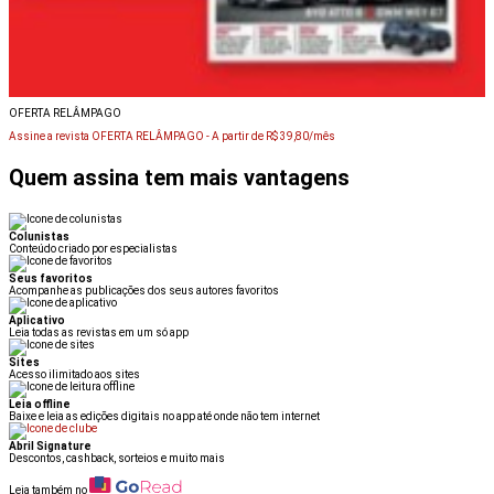
OFERTA RELÂMPAGO
Assine a revista OFERTA RELÂMPAGO -
A partir de R$ 39,80/mês
Quem assina tem mais vantagens
Colunistas
Conteúdo criado por especialistas
Seus favoritos
Acompanhe as publicações dos seus autores favoritos
Aplicativo
Leia todas as revistas em um só app
Sites
Acesso ilimitado aos sites
Leia offline
Baixe e leia as edições digitais no app até onde não tem internet
Abril Signature
Descontos, cashback, sorteios e muito mais
Leia também no