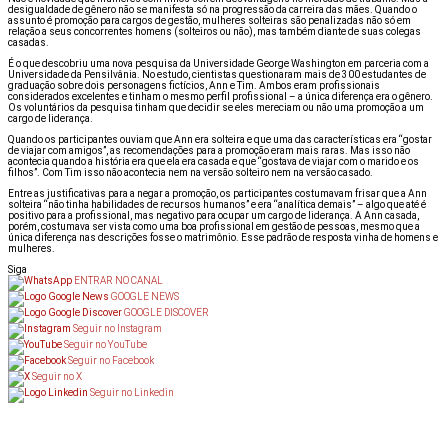
desigualdade de gênero não se manifesta só na progressão da carreira das mães. Quando o
assunto é promoção para cargos de gestão, mulheres solteiras são penalizadas não só em
relação a seus concorrentes homens (solteiros ou não), mas também diante de suas colegas
casadas.
É o que descobriu uma nova pesquisa da Universidade George Washington em parceria com a
Universidade da Pensilvânia. No estudo, cientistas questionaram mais de 300 estudantes de
graduação sobre dois personagens fictícios, Ann e Tim. Ambos eram profissionais
considerados excelentes e tinham o mesmo perfil profissional – a única diferença era o gênero.
Os voluntários da pesquisa tinham que decidir se eles mereciam ou não uma promoção a um
cargo de liderança.
Quando os participantes ouviam que Ann era solteira e que uma das características era “gostar
de viajar com amigos”, as recomendações para a promoção eram mais raras. Mas isso não
acontecia quando a história era que ela era casada e que “gostava de viajar com o marido e os
filhos”. Com Tim isso não acontecia nem na versão solteiro nem na versão casado.
Entre as justificativas para a negar a promoção, os participantes costumavam frisar que a Ann
solteira “não tinha habilidades de recursos humanos” e era “analítica demais” – algo que até é
positivo para a profissional, mas negativo para ocupar um cargo de liderança. A Ann casada,
porém, costumava ser vista como uma boa profissional em gestão de pessoas, mesmo que a
única diferença nas descrições fosse o matrimônio. Esse padrão de resposta vinha de homens e
mulheres.
Siga
ENTRAR NO CANAL
GOOGLE NEWS
GOOGLE DISCOVER
Seguir no Instagram
Seguir no YouTube
Seguir no Facebook
Seguir no X
Seguir no Linkedin