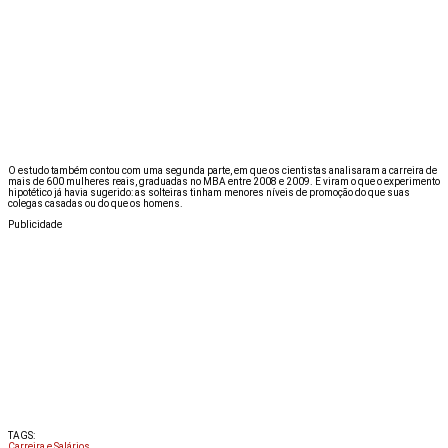
O estudo também contou com uma segunda parte, em que os cientistas analisaram a carreira de
mais de 600 mulheres reais, graduadas no MBA entre 2008 e 2009. E viram o que o experimento
hipotético já havia sugerido: as solteiras tinham menores níveis de promoção do que suas
colegas casadas ou do que os homens.
Publicidade
TAGS:
Carreira e Salários