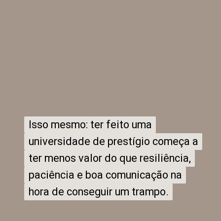
Isso mesmo: ter feito uma
Isso mesmo: ter feito uma
universidade de prestígio começa a
universidade de prestígio começa a
ter menos valor do que resiliência,
ter menos valor do que resiliência,
paciência e boa comunicação na
paciência e boa comunicação na
hora de conseguir um trampo.
hora de conseguir um trampo.