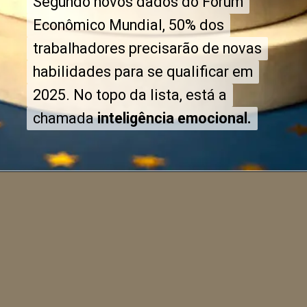
Segundo novos dados do Fórum
Segundo novos dados do Fórum
Econômico Mundial, 50% dos
Econômico Mundial, 50% dos
trabalhadores precisarão de novas
trabalhadores precisarão de novas
habilidades para se qualificar em
habilidades para se qualificar em
2025. No topo da lista, está a
2025. No topo da lista, está a
chamada
chamada
inteligência emocional.
inteligência emocional.