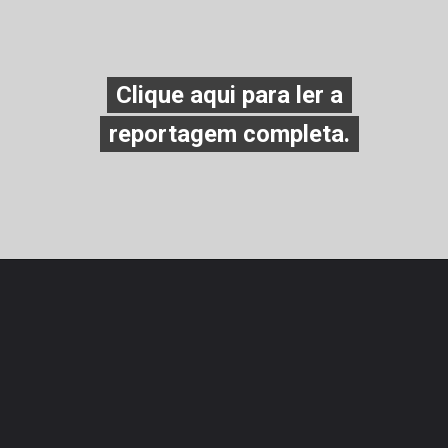
Clique aqui para ler a
Clique aqui para ler a
reportagem completa.
reportagem completa.