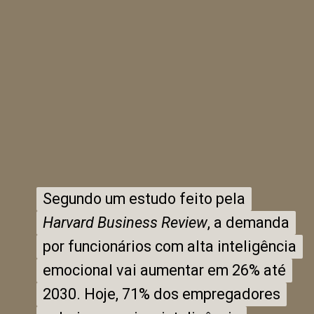
Segundo um estudo feito pela
Segundo um estudo feito pela
Harvard Business Review
Harvard Business Review
, a demanda
, a demanda
por funcionários com alta inteligência
por funcionários com alta inteligência
emocional vai aumentar em 26% até
emocional vai aumentar em 26% até
2030. Hoje, 71% dos empregadores
2030. Hoje, 71% dos empregadores