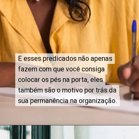
E esses predicados não apenas
E esses predicados não apenas
fazem com que você consiga
fazem com que você consiga
colocar os pés na porta, eles
colocar os pés na porta, eles
também são o motivo por trás da
também são o motivo por trás da
sua permanência na organização.
sua permanência na organização.