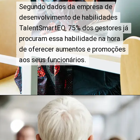
Segundo dados da empresa de
Segundo dados da empresa de
desenvolvimento de habilidades
desenvolvimento de habilidades
TalentSmartEQ, 75% dos gestores já
TalentSmartEQ, 75% dos gestores já
procuram essa habilidade na hora
procuram essa habilidade na hora
de oferecer aumentos e promoções
de oferecer aumentos e promoções
aos seus funcionários.
aos seus funcionários.