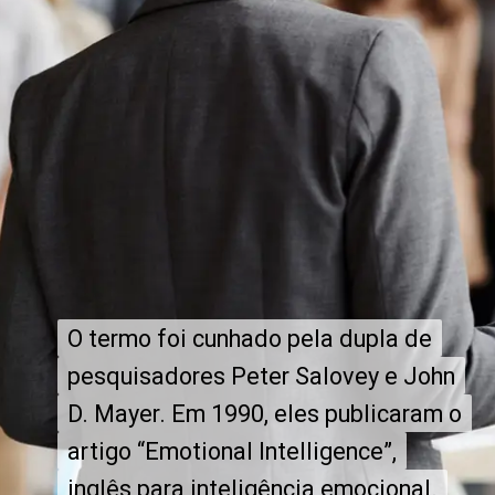
O termo foi cunhado pela dupla de
O termo foi cunhado pela dupla de
pesquisadores Peter Salovey e John
pesquisadores Peter Salovey e John
D. Mayer. Em 1990, eles publicaram o
D. Mayer. Em 1990, eles publicaram o
artigo “Emotional Intelligence”,
artigo “Emotional Intelligence”,
inglês para inteligência emocional.
inglês para inteligência emocional.