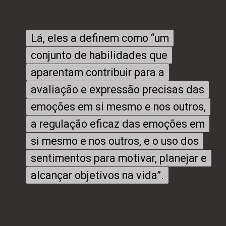
Lá, eles a definem como “um
Lá, eles a definem como “um
conjunto de habilidades que
conjunto de habilidades que
aparentam contribuir para a
aparentam contribuir para a
avaliação e expressão precisas das
avaliação e expressão precisas das
emoções em si mesmo e nos outros,
emoções em si mesmo e nos outros,
a regulação eficaz das emoções em
a regulação eficaz das emoções em
si mesmo e nos outros, e o uso dos
si mesmo e nos outros, e o uso dos
sentimentos para motivar, planejar e
sentimentos para motivar, planejar e
alcançar objetivos na vida”.
alcançar objetivos na vida”.