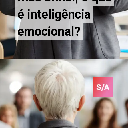
é inteligência
é inteligência
emocional?
emocional?