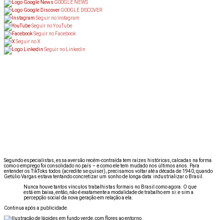
GOOGLE NEWS
GOOGLE DISCOVER
Seguir no Instagram
Seguir no YouTube
Seguir no Facebook
Seguir no X
Seguir no Linkedin
Segundo especialistas, essa aversão recém-contraída tem raízes históricas, calcadas na forma
como o emprego foi consolidado no país – e como ele tem mudado nos últimos anos. Para
entender os TikToks todos (acredite se quiser), precisamos voltar até a década de 1940, quando
Getúlio Vargas estava tentando concretizar um sonho de longa data: industrializar o Brasil.
Nunca houve tantos vínculos trabalhistas formais no Brasil como agora. O que
está em baixa, então, não é exatamente a modalidade de trabalho em si: e sim a
percepção social da nova geração em relação a ela.
Continua após a publicidade