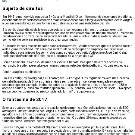
Sujeito de direitos
Em 1943, o mundo vivia o auge da 2ª Guerra Mundial. O conflito carcomia a economia brasileira,
dependente de importações cada vez mais caras e escassas, e forçava o então presidente Vargas
a pensar em estratégias para tornar a indústria nacional uma realidade concreta.
E isso não dependia só de fatores operacionais, como grana e infraestrutura, por exemplo.
Também havia a barreira social: quatro séculos de tradição escravista tinham moldado uma visão
negativa acerca do trabalho na sociedade brasileira. Para a industrialização deixar de ser um
sonho febril e se tornar realidade, isso precisava mudar.
Buscando tornar a tese do trabalho assalariado atrativa, Getúlio entendeu que era preciso anexar
a ele alguns benefícios. “Só seria possível mudar o paradigma do emprego no Brasil se os
indivíduos assalariados fossem vistos como sujeitos de direitos”, descreve José Dari Krein,
professor de Economia do Trabalho na Unicamp. Cria-se, então, a CLT.
Como o nome diz, ela consolida uma série de leis trabalhistas que estavam dispersas na
legislação brasileira, e estabelece normas para as relações de trabalho individuais e coletivas.
Continua após a publicidade
Em sua configuração original, a CLT carregava 921 artigos. Eles regulamentavam uma jornada
de trabalho padrão de 8 horas diárias, férias remuneradas, licença-maternidade e seguro-
desemprego, por exemplo. Inclusive, antes da criação do Sistema Único de Saúde, em 1988, o
acesso à saúde pública era restrito a quem era CLT ou contribuía à previdência social. “Na época,
era perceptível quem era ou não considerado formal”, diz o professor.
O fantasma de 2017
Setenta e quatro anos se passaram e, ao longo do caminho, a Consolidação sofreu mais de 500
alterações. Um estudo feito por Jorge Luiz Souto, professor de Direito da USP e juiz do trabalho,
apontou em 2017 que, dos artigos que compunham a CLT originalmente, apenas 625 diziam
respeito a direitos trabalhistas propriamente ditos. Os outros 296 regulavam o processo do
trabalho, como licitações, contratações e por aí vai.
Desses 625, mais da metade (370) foram alterados ou revogados por leis posteriores. Isso
inclui artigos que diziam respeito à proteção da mulher, à oficialização do 13º salário, do trabalho
à distância, do aviso prévio e do banco de horas, por exemplo. Apesar disso, o professor reitera