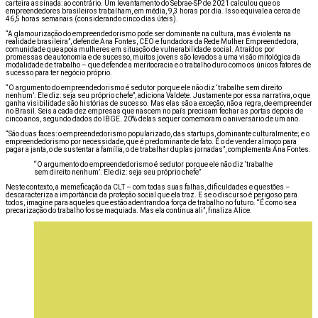
carteira assinada: ao contrário. Um levantamento do Sebrae-SP de 2021 calculou que os
empreendedores brasileiros trabalham, em média, 9,3 horas por dia. Isso equivale a cerca de
46,5 horas semanais (considerando cinco dias úteis).
“A glamourização do empreendedorismo pode ser dominante na cultura, mas é violenta na
realidade brasileira”, defende Ana Fontes, CEO e fundadora da Rede Mulher Empreendedora,
comunidade que apoia mulheres em situação de vulnerabilidade social. Atraídos por
promessas de autonomia e de sucesso, muitos jovens são levados a uma visão mitológica da
modalidade de trabalho – que defende a meritocracia e o trabalho duro como os únicos fatores de
sucesso para ter negócio próprio.
“O argumento do empreendedorismo é sedutor porque ele não diz ‘trabalhe sem direito
nenhum’. Ele diz: seja seu próprio chefe”, adiciona Valdete. Justamente por essa narrativa, o que
ganha visibilidade são histórias de sucesso. Mas elas são a exceção, não a regra, de empreender
no Brasil. Seis a cada dez empresas que nascem no país precisam fechar as portas depois de
cinco anos, segundo dados do IBGE. 20% delas sequer comemoram o aniversário de um ano.
“São duas faces: o empreendedorismo popularizado, das startups, dominante culturalmente; e o
empreendedorismo por necessidade, que é predominante de fato. É o de vender almoço para
pagar a janta, o de sustentar a família, o de trabalhar duplas jornadas”, complementa Ana Fontes.
“O argumento do empreendedorismo é sedutor porque ele não diz ‘trabalhe
sem direito nenhum’. Ele diz: seja seu próprio chefe”
Neste contexto, a memeficação da CLT – com todas suas falhas, dificuldades e questões –
descaracteriza a importância da proteção social que ela traz. E se o discurso é perigoso para
todos, imagine para aqueles que estão adentrando a força de trabalho no futuro. “É como se a
precarização do trabalho fosse maquiada. Mas ela continua ali”, finaliza Alice.