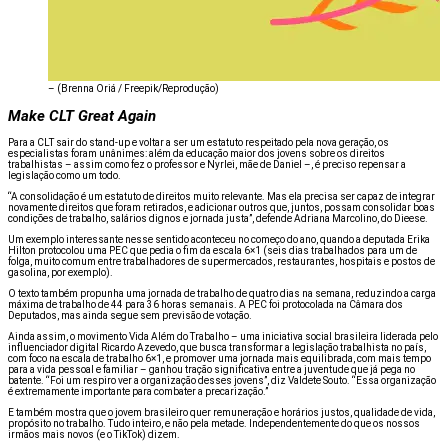
–
(Brenna Oriá / Freepik/Reprodução)
Make CLT Great Again
Para a CLT sair do stand-up e voltar a ser um estatuto respeitado pela nova geração, os
especialistas foram unânimes: além da educação maior dos jovens sobre os direitos
trabalhistas – assim como fez o professor e Nyrlei, mãe de Daniel –, é preciso repensar a
legislação como um todo.
“A consolidação é um estatuto de direitos muito relevante. Mas ela precisa ser capaz de integrar
novamente direitos que foram retirados, e adicionar outros que, juntos, possam consolidar boas
condições de trabalho, salários dignos e jornada justa”, defende Adriana Marcolino, do Dieese.
Um exemplo interessante nesse sentido aconteceu no começo do ano, quando a deputada Erika
Hilton protocolou uma PEC que pedia o fim da escala 6×1 (seis dias trabalhados para um de
folga, muito comum entre trabalhadores de supermercados, restaurantes, hospitais e postos de
gasolina, por exemplo).
O texto também propunha uma jornada de trabalho de quatro dias na semana, reduzindo a carga
máxima de trabalho de 44 para 36 horas semanais. A PEC foi protocolada na Câmara dos
Deputados, mas ainda segue sem previsão de votação.
Ainda assim, o movimento Vida Além do Trabalho – uma iniciativa social brasileira liderada pelo
influenciador digital Ricardo Azevedo, que busca transformar a legislação trabalhista no país,
com foco na escala de trabalho 6×1, e promover uma jornada mais equilibrada, com mais tempo
para a vida pessoal e familiar – ganhou tração significativa entre a juventude que já pega no
batente. “Foi um respiro ver a organização desses jovens”, diz Valdete Souto. “Essa organização
é extremamente importante para combater a precarização.”
E também mostra que o jovem brasileiro quer remuneração e horários justos, qualidade de vida,
propósito no trabalho. Tudo inteiro, e não pela metade. Independentemente do que os nossos
irmãos mais novos (e o TikTok) dizem.