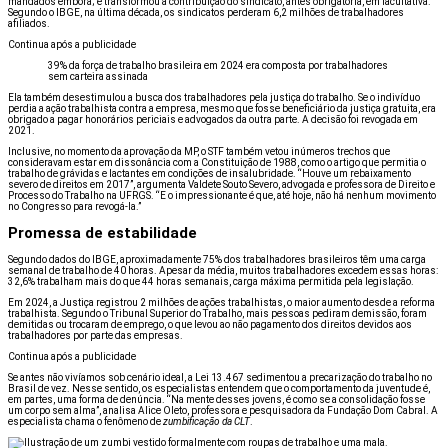
mandados embora; e transformou a contribuição do sindicato, antes obrigatória, em facultativa.
Segundo o IBGE, na última década, os sindicatos perderam 6,2 milhões de trabalhadores
afiliados.
Continua após a publicidade
39% da força de trabalho brasileira em 2024 era composta por trabalhadores
sem carteira assinada
Ela também desestimulou a busca dos trabalhadores pela justiça do trabalho. Se o indivíduo
perdia a ação trabalhista contra a empresa, mesmo que fosse beneficiário da justiça gratuita, era
obrigado a pagar honorários periciais e advogados da outra parte. A decisão foi revogada em
2021.
Inclusive, no momento da aprovação da MP, o STF também vetou inúmeros trechos que
consideravam estar em dissonância com a Constituição de 1988, como o artigo que permitia o
trabalho de grávidas e lactantes em condições de insalubridade. “Houve um rebaixamento
severo de direitos em 2017”, argumenta Valdete Souto Severo, advogada e professora de Direito e
Processo do Trabalho na UFRGS. “E o impressionante é que, até hoje, não há nenhum movimento
no Congresso para revogá-la.”
Promessa de estabilidade
Segundo dados do IBGE, aproximadamente 75% dos trabalhadores brasileiros têm uma carga
semanal de trabalho de 40 horas. Apesar da média, muitos trabalhadores excedem essas horas:
32,6% trabalham mais do que 44 horas semanais, carga máxima permitida pela legislação.
Em 2024, a Justiça registrou 2 milhões de ações trabalhistas, o maior aumento desde a reforma
trabalhista. Segundo o Tribunal Superior do Trabalho, mais pessoas pediram demissão, foram
demitidas ou trocaram de emprego, o que levou ao não pagamento dos direitos devidos aos
trabalhadores por parte das empresas.
Continua após a publicidade
Se antes não vivíamos sob cenário ideal, a Lei 13.467 sedimentou a precarização do trabalho no
Brasil de vez. Nesse sentido, os especialistas entendem que o comportamento da juventude é,
em partes, uma forma de denúncia. “Na mente desses jovens, é como se a consolidação fosse
um corpo sem alma”, analisa Alice Oleto, professora e pesquisadora da Fundação Dom Cabral. A
especialista chama o fenômeno de
zumbificação da CLT
.