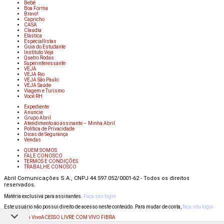
Bebê
Boa Forma
Bravo!
Capricho
CASA
Claudia
Elástica
Especiallistas
Guia do Estudante
Instituto Veja
Quatro Rodas
Superinteressante
VEJA
VEJA Rio
VEJA São Paulo
VEJA Saúde
Viagem e Turismo
Você RH
Expediente
Anuncie
Grupo Abril
Atendimento ao assinante – Minha Abril
Política de Privacidade
Dicas de Segurança
Vendas
QUEM SOMOS
FALE CONOSCO
TERMOS E CONDIÇÕES
TRABALHE CONOSCO
Abril Comunicações S.A., CNPJ 44.597.052/0001-62 - Todos os direitos
reservados.
Matéria exclusiva para assinantes.
Faça seu login
Este usuário não possui direito de acesso neste conteúdo. Para mudar de conta,
faça seu login
ACESSO LIVRE COM VIVO FIBRA