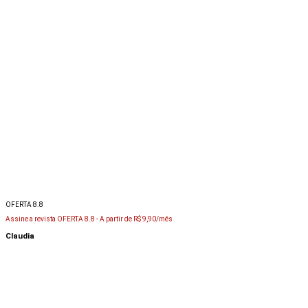
OFERTA 8.8
Assine a revista OFERTA 8.8 -
A partir de R$ 9,90/mês
Claudia