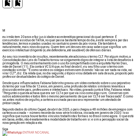
M
eu irmão tem 20 anos e faz jus à idade e ao estereótipo geracional do qual pertence. É
consumidor assíduo de TikTok, no qual passa bastante tempo do dia, e está sempre a par das
tendências, termos e piadas usadas no santuário jovem da pós-ironia. Ele também é,
naturalmente, mais novo do que eu. Quem tem um desses em casa sabe o que significa: um
exercício intelectual diligente (e, ele defenderia, até saudável) de ofensas diárias.
Ao seu rico inventário de insultos, recentemente, ele adicionou o termo CLT. Por algum motivo, a
Consolidação das Leis do Trabalho tornou-se xingamento digno de integrar a lista de desaforos à
primogênita. O meu estranhamento com o uso foi compartilhado com a arquiteta Nyrlei Dias,
mãe de Daniel (11). Ela conta à
VC S/A
que, no final de abril, viu seu filho usar o termo com
conotação similar. “É como se ele e os colegas estivessem dizendo: ‘não vai ser nada na vida, vai
virar CLT’”, diz. Ela relata que, no dia seguinte, o tópico virou debate em sala de aula, proposto pelo
professor de atualidades do colégio de Daniel.
Desde que a influenciadora Fabiana Sobrinho gravou um vídeo contando sobre o uso pejorativo
do termo por sua filha de 12 anos, em janeiro, uma profusão de relatos similares levantou a
discussão entre pais, professores e intelectuais. No vídeo, gravado junto à filha, Fabiana relata:
“Perguntei o que ela achava que era ser CLT e por que via isso como algo ruim. Conversei com
outros adolescentes e todos têm o mesmo pensamento: de que ser CLT é ser fracassado”. É como
se, antes motivo de orgulho, a carteira assinada passasse a representar um atestado de
precarização.
Segundo dados do último Caged, de abril de 2025, o país chegou a 48 milhões de empregos com
carteira assinada
– número recorde da nova série histórica, iniciada em janeiro de 2020. Isso
significa que nunca houve tantos vínculos trabalhistas formais no Brasil como agora. O que está
em baixa, então, não é exatamente a modalidade de trabalho em si: e sim a percepção social da
nova geração em relação a ela.
Siga
ENTRAR NO CANAL