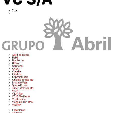
Siga
Abril Educação
Bebê
Boa Forma
Bravo!
Capricho
CASA
Claudia
Elástica
Especiallistas
Guia do Estudante
Instituto Veja
Quatro Rodas
Superinteressante
VEJA
VEJA Rio
VEJA São Paulo
VEJA Saúde
Viagem e Turismo
Você RH
Expediente
Anuncie