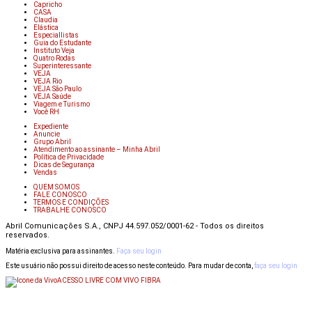
Capricho
CASA
Claudia
Elástica
Especiallistas
Guia do Estudante
Instituto Veja
Quatro Rodas
Superinteressante
VEJA
VEJA Rio
VEJA São Paulo
VEJA Saúde
Viagem e Turismo
Você RH
Expediente
Anuncie
Grupo Abril
Atendimento ao assinante – Minha Abril
Política de Privacidade
Dicas de Segurança
Vendas
QUEM SOMOS
FALE CONOSCO
TERMOS E CONDIÇÕES
TRABALHE CONOSCO
Abril Comunicações S.A., CNPJ 44.597.052/0001-62 - Todos os direitos
reservados.
Matéria exclusiva para assinantes.
Faça seu login
Este usuário não possui direito de acesso neste conteúdo. Para mudar de conta,
faça seu login
ACESSO LIVRE COM VIVO FIBRA