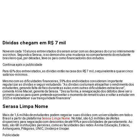
Dívidas chegam em R$ 7 mil
Nove em cada 10 alunos entrevistados disseram arcar com as despesas do curso inteiramente
sozinhos. Segundo a Serasa, isso demonstra uma mudança no comportamento do estudante
brasileiro que, por décadas, teve os pais como financiadores dos estudos.
Continua após a publicidade
Para 63% dos entrevistados, as dívidas estão na casa dos R$ 7 mil, o equivalente a quase cinco
salários-mínimos.
Mesmo com as dificuldades financeiras, 59% dos endividados consideram importante
regularizar as dívidas e seguir estudando. “As dívidas costumam atrapalhar o rendimento dos
estudantes, gerando falta de foco durante as aulas e em outras dificuldades extraclasse”,
comenta Aline Maciel, gerente da Serasa. “Dessa forma, a renegociação dos débitos deve ser o
primeiro passo para quem pretende aproveitar o momento de rematrículas e voltar a estudar em
2025 e restabelecer sua tranquilidade financeira”.
Serasa Limpa Nome
Mais de 1,6 milhão de estudantes podem negociar suas dívidas com universidades em todo o
Brasil a partir da plataforma
Serasa Limpa Nome
. No total, são 6,5 milhões de ofertas
disponíveis para negociação com descontos de até 99% e possibilidades de parcelamento. Ao
todo, são 68 instituições parceiras, como as faculdades das redes Ânima Educação, Estácio,
Anhanguera, Pitágoras, UNIC, Uniderp e Unopar.
Publicidade