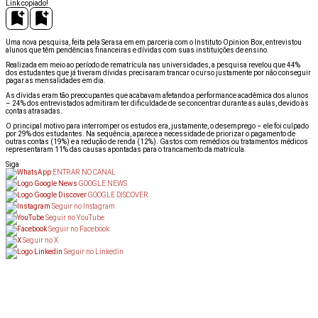
Link copiado!
Uma nova pesquisa, feita pela Serasa em em parceria com o Instituto Opinion Box, entrevistou
alunos que têm pendências financeiras e dívidas com suas instituições de ensino.
Realizada em meio ao período de rematrícula nas universidades, a pesquisa revelou que 44%
dos estudantes que já tiveram dívidas precisaram trancar o curso justamente por não conseguir
pagar as mensalidades em dia.
As dívidas eram tão preocupantes que acabavam afetando a performance acadêmica dos alunos
– 24% dos entrevistados admitiram ter dificuldade de se concentrar durante as aulas, devido às
contas atrasadas.
O principal motivo para interromper os estudos era, justamente, o desemprego – ele foi culpado
por 29% dos estudantes. Na sequência, aparece a necessidade de priorizar o pagamento de
outras contas (19%) e a redução de renda (12%). Gastos com remédios ou tratamentos médicos
representaram 11% das causas apontadas para o trancamento da matrícula.
Siga
ENTRAR NO CANAL
GOOGLE NEWS
GOOGLE DISCOVER
Seguir no Instagram
Seguir no YouTube
Seguir no Facebook
Seguir no X
Seguir no Linkedin