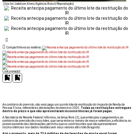
(Gov.br/Joédson Alves/Agência Brasil/Reprodução)
Compartilhe essa matéria:
Link copiado!
Ao contrário do previsto, não será pago um quinto lote de restituição do Imposto de Renda da
Pessoa Física, referente às declarações do exercício 2025.
Todas as restituições entregues
dentro do prazo e que não apresentaram inconsistências já foram pagas.
A Secretaria da Receita Federal informou, na terça-feira (2), que antecipou o pagamento e, ao
contrário da previsão de cinco lotes, que seria entre os meses de maio e setembro, a eficiência no
processamento das declarações permitiu que os contribuintes que não apresentaram
inconsistências nos dados recebessem seus valores até o lote de agosto.
Até o momento, mais de 22,6 milhões de declarações de ajuste anual foram