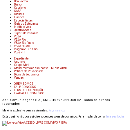
Boa Forma
Bravo!
Capricho
CASA
Claudia
Elástica
Especiallistas
Guia do Estudante
Instituto Veja
Quatro Rodas
Superinteressante
VEJA
VEJA Rio
VEJA São Paulo
VEJA Saúde
Viagem e Turismo
Você RH
Expediente
Anuncie
Grupo Abril
Atendimento ao assinante – Minha Abril
Política de Privacidade
Dicas de Segurança
Vendas
QUEM SOMOS
FALE CONOSCO
TERMOS E CONDIÇÕES
TRABALHE CONOSCO
Abril Comunicações S.A., CNPJ 44.597.052/0001-62 - Todos os direitos
reservados.
Matéria exclusiva para assinantes.
Faça seu login
Este usuário não possui direito de acesso neste conteúdo. Para mudar de conta,
faça seu login
ACESSO LIVRE COM VIVO FIBRA