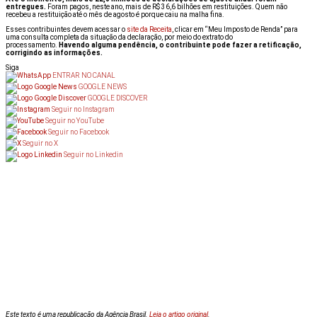
entregues.
Foram pagos, neste ano, mais de R$ 36,6 bilhões em restituições. Quem não
recebeu a restituição até o mês de agosto é porque caiu na malha fina.
Esses contribuintes devem acessar o
site da Receita
, clicar em “Meu Imposto de Renda” para
uma consulta completa da situação da declaração, por meio do extrato do
processamento.
Havendo alguma pendência, o contribuinte pode fazer a retificação,
corrigindo as informações.
Siga
ENTRAR NO CANAL
GOOGLE NEWS
GOOGLE DISCOVER
Seguir no Instagram
Seguir no YouTube
Seguir no Facebook
Seguir no X
Seguir no Linkedin
Este texto é uma republicação da Agência Brasil.
Leia o artigo original
.