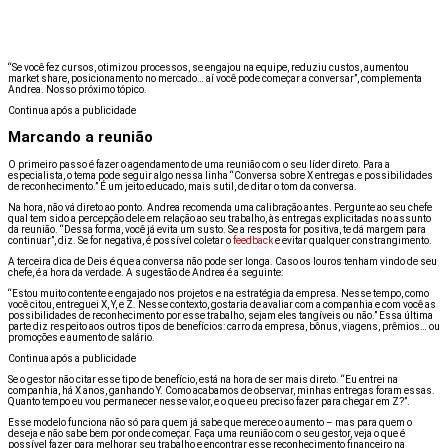
“Se você fez cursos, otimizou processos, se engajou na equipe, reduziu custos, aumentou
market share, posicionamento no mercado… aí você pode começar a conversar”, complementa
Andrea. Nosso próximo tópico.
Continua após a publicidade
Marcando a reunião
O primeiro passo é fazer o agendamento de uma reunião com o seu líder direto. Para a
especialista, o tema pode seguir algo nessa linha “Conversa sobre X entregas e possibilidades
de reconhecimento.” É um jeito educado, mais sutil, de ditar o tom da conversa.
Na hora, não vá direto ao ponto. Andrea recomenda uma calibração antes. Pergunte ao seu chefe
qual tem sido a percepção dele em relação ao seu trabalho, às entregas explicitadas no assunto
da reunião. “Dessa forma, você já evita um susto. Se a resposta for positiva, te dá margem para
continuar”, diz. Se for negativa, é possível coletar o
feedback
e evitar qualquer constrangimento.
A terceira dica de Deis é que a conversa não pode ser longa. Caso os louros tenham vindo de seu
chefe, é a hora da verdade. A sugestão de Andrea é a seguinte:
“Estou muito contente e engajado nos projetos e na estratégia da empresa. Nesse tempo, como
você citou, entreguei X, Y, e Z. Nesse contexto, gostaria de avaliar com a companhia e com você as
possibilidades de reconhecimento por esse trabalho, sejam eles tangíveis ou não.” Essa última
parte diz respeito aos outros tipos de benefícios: carro da empresa, bônus, viagens, prêmios… ou
promoções e aumento de salário.
Continua após a publicidade
Se o gestor não citar esse tipo de benefício, está na hora de ser mais direto. “Eu entrei na
companhia, há X anos, ganhando Y. Como acabamos de observar, minhas entregas foram essas.
Quanto tempo eu vou permanecer nesse valor, e o que eu preciso fazer para chegar em Z?”.
Esse modelo funciona não só para quem já sabe que merece o aumento – mas para quem o
deseja e não sabe bem por onde começar. Faça uma reunião com o seu gestor, veja o que é
possível fazer para melhorar seu trabalho e encontrar esse reconhecimento financeiro na