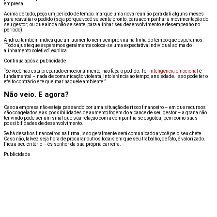
empresa.
Acima de tudo, peça um período de tempo: marque uma nova reunião para dali alguns meses
para reavaliar o pedido (seja porque você se sente pronto, para acompanhar a movimentação do
seu gestor; ou que ainda não se sente, para alinhar seu desenvolvimento e desempenho no
período).
Andrea também indica que um aumento nem sempre virá na linha do tempo que esperamos.
“Todo ajuste que esperamos geralmente coloca-se uma expectativa individual acima do
alinhamento coletivo”, explica.
Continua após a publicidade
“Se você não está preparado emocionalmente, não faça o pedido. Ter
inteligência emocional
é
fundamental – nada de comunicação violenta, intolerância ao tempo, ansiedade. Isso pode ter o
efeito contrário e te queimar naquele ambiente.”
Não veio. E agora?
Caso a empresa não esteja passando por uma situação de risco financeiro – em que recursos
são congelados e as possibilidades de aumento fogem do alcance de seu gestor – a grana não
ter vindo pode ser um sinal que sua relação com a companhia se esgotou, bem como suas
possibilidades de desenvolvimento.
Se há desafios financeiros na firma, isso geralmente será comunicado a você pelo seu chefe.
Caso não, talvez seja hora de procurar outros locais em que seu trabalho, de fato, é valorizado.
Fica a seu critério – és senhor da sua própria carreira.
Publicidade