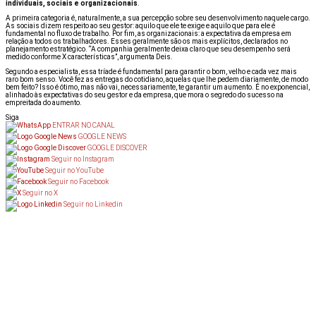
individuais, sociais e organizacionais
.
A primeira categoria é, naturalmente, a sua percepção sobre seu desenvolvimento naquele cargo.
As sociais dizem respeito ao seu gestor: aquilo que ele te exige e aquilo que para ele é
fundamental no fluxo de trabalho. Por fim, as organizacionais: a expectativa da empresa em
relação a todos os trabalhadores. Esses geralmente são os mais explícitos, declarados no
planejamento estratégico. “A companhia geralmente deixa claro que seu desempenho será
medido conforme X características”, argumenta Deis.
Segundo a especialista, essa tríade é fundamental para garantir o bom, velho e cada vez mais
raro bom senso. Você fez as entregas do cotidiano, aquelas que lhe pedem diariamente, de modo
bem feito? Isso é ótimo, mas não vai, necessariamente, te garantir um aumento. É no exponencial,
alinhado às expectativas do seu gestor e da empresa, que mora o segredo do sucesso na
empreitada do aumento.
Siga
ENTRAR NO CANAL
GOOGLE NEWS
GOOGLE DISCOVER
Seguir no Instagram
Seguir no YouTube
Seguir no Facebook
Seguir no X
Seguir no Linkedin