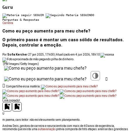
Guru
SEGUIR
SEGUINDO
Perguntas & Respostas
Carreira
Como eu peço aumento para meu chefe?
O primeiro passo é montar um caso sólido de resultados.
Depois, controlar a emoção.
Por
Sofia Kercher
27 jan 2025, 17h00 | Atualizado em 4 jun 2026, 18h10
(PM Images/Getty Images)
Compartilhe essa matéria:
Link copiado!
U
m poema, caro leitor: não existe aumento sem planejamento.
Andrea Deis, gestora de carreira e neurocientista com mais de 40 anos de experiência,
recomenda que exista uma
autoavaliação
prévia composta de três etapas: análise das grandezas